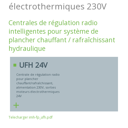
électrothermiques 230V
Centrales de régulation radio
intelligentes pour système de
plancher chauffant / rafraîchissant
hydraulique
UFH 24V
Centrale de régulation radio
pour plancher
chauffant/rafraîchissant,
alimentation 230V, sorties
moteurs électrothermiques
24V
+
Telecharger imh-fp_ufh.pdf