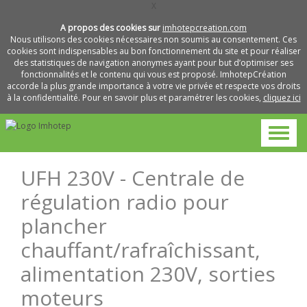
X
A propos des cookies sur
imhotepcreation.com
Nous utilisons des cookies nécessaires non soumis au consentement. Ces
cookies sont indispensables au bon fonctionnement du site et pour réaliser
des statistiques de navigation anonymes ayant pour but d’optimiser ses
fonctionnalités et le contenu qui vous est proposé. ImhotepCréation
accorde la plus grande importance à votre vie privée et respecte vos droits
à la confidentialité. Pour en savoir plus et paramétrer les cookies,
cliquez ici
UFH 230V - Centrale de
régulation radio pour
plancher
chauffant/rafraîchissant,
alimentation 230V, sorties
moteurs