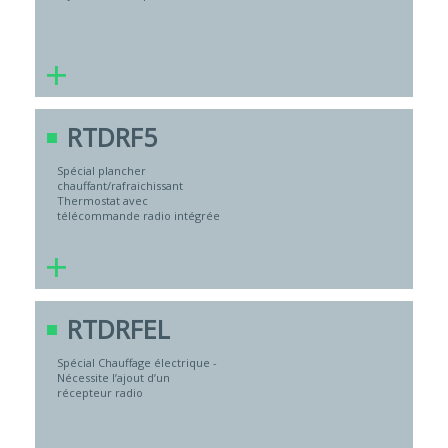
+
RTDRF5
Spécial plancher
chauffant/rafraichissant
Thermostat avec
télécommande radio intégrée
+
RTDRFEL
Spécial Chauffage électrique -
Nécessite l’ajout d’un
récepteur radio