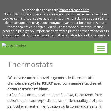
X
A propos des cookies sur
imhotepcreation.com
Nous utilisons des cookies nécessaires non soumis au consentement. Ces
cookies sont indispensables au bon fonctionnement du site et pour réaliser
des statistiques de navigation anonymes ayant pour but d’optimiser ses
fonctionnalités et le contenu qui vous est proposé. ImhotepCréation
accorde la plus grande importance à votre vie privée et respecte vos droits
à la confidentialité. Pour en savoir plus et paramétrer les cookies,
cliquez ici
Thermostats
Découvrez notre nouvelle gamme de thermostats
d’ambiance stylisés RSLRF avec commandes tactiles et
écran rétroéclairé blanc !
Grâce à la communication sans fil LoRa, ils peuvent être
utilisés dans tout type d’installation de chauffage et plus
particulièrement en rénovation où la commande sans fil