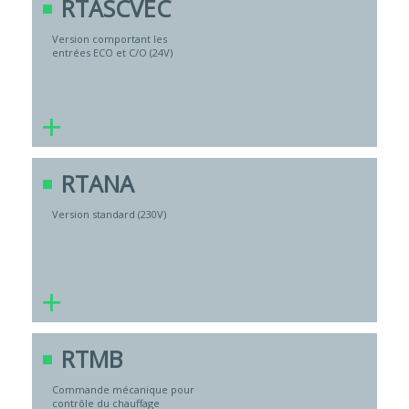
RTASCVEC
Version comportant les
entrées ECO et C/O (24V)
+
RTANA
Version standard (230V)
+
RTMB
Commande mécanique pour
contrôle du chauffage