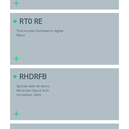
+
RT0 RE
Thermostat d’ambiance digital
filaire
+
RHDRFB
Spécial salle de bains -
Nécessite l’ajout d’un
récepteur radio
+