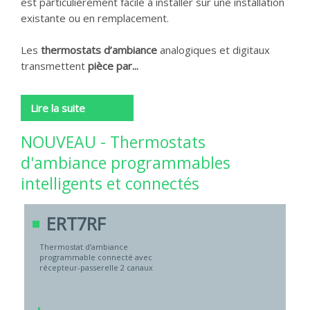
est particulièrement facile à installer sur une installation
existante ou en remplacement.
Les
thermostats d’ambiance
analogiques et digitaux
transmettent
pièce par...
Lire la suite
NOUVEAU - Thermostats
d'ambiance programmables
intelligents et connectés
ERT7RF
Thermostat d’ambiance
programmable connecté avec
récepteur-passerelle 2 canaux