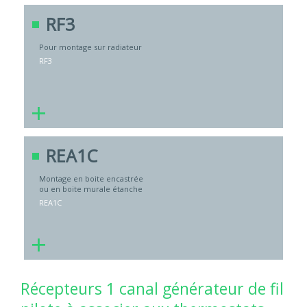
RF3
Pour montage sur radiateur
RF3
+
REA1C
Montage en boite encastrée
ou en boite murale étanche
REA1C
+
Récepteurs 1 canal générateur de fil