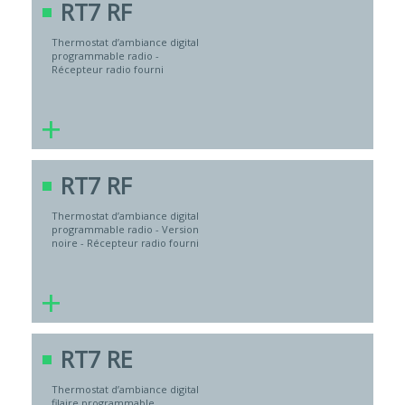
RT7 RF
Thermostat d’ambiance digital
programmable radio -
Récepteur radio fourni
+
RT7 RF
Thermostat d’ambiance digital
programmable radio - Version
noire - Récepteur radio fourni
+
RT7 RE
Thermostat d’ambiance digital
filaire programmable