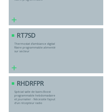
+
RT7SD
Thermostat d’ambiance digital
filaire programmable alimenté
sur secteur
+
RHDRFPR
Spécial salle de bains Boost
programmable hebdomadaire
et journalier - Nécessite l’ajout
d’un récepteur radio