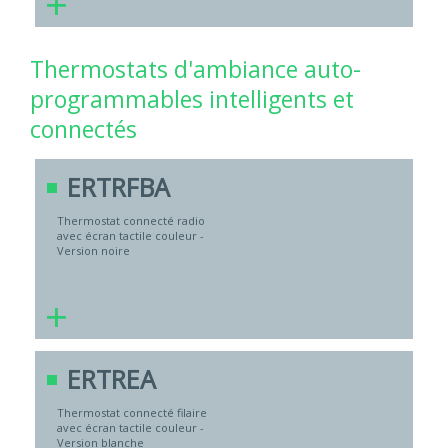
+
Thermostats d'ambiance auto-
programmables intelligents et
connectés
ERTRFBA
Thermostat connecté radio
avec écran tactile couleur -
Version noire
+
ERTREA
Thermostat connecté filaire
avec écran tactile couleur -
Version blanche