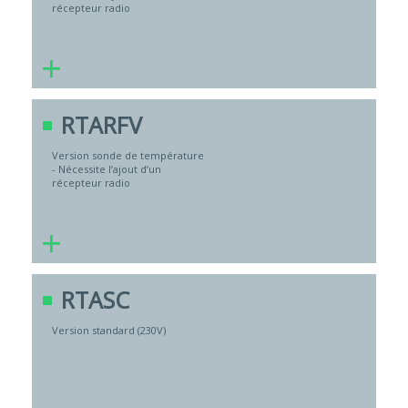
récepteur radio
+
RTARFV
Version sonde de température
- Nécessite l’ajout d’un
récepteur radio
+
RTASC
Version standard (230V)