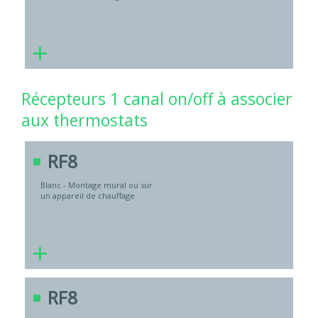
+
Récepteurs 1 canal on/off à associer
aux thermostats
RF8
Blanc - Montage mural ou sur
un appareil de chauffage
+
RF8