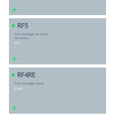
+
RF5
Pour montage sur sèche-
serviettes
RF5
+
RF4RE
Pour montage mural
RF4RE
+