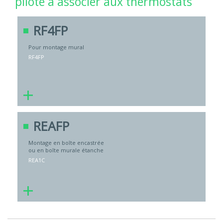
pilote à associer aux thermostats
RF4FP
Pour montage mural
RF4FP
+
REAFP
Montage en boîte encastrée
ou en boîte murale étanche
REA1C
+