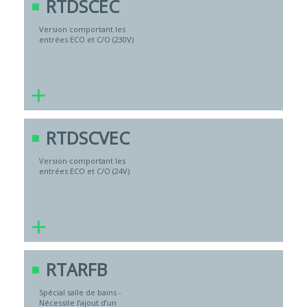
RTDSCEC
Version comportant les
entrées ECO et C/O (230V)
+
RTDSCVEC
Version comportant les
entrées ECO et C/O (24V)
+
RTARFB
Spécial salle de bains -
Nécessite l’ajout d’un