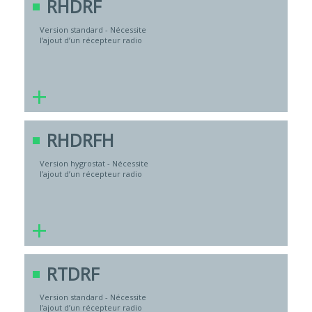
RHDRF
Version standard - Nécessite
l’ajout d’un récepteur radio
+
RHDRFH
Version hygrostat - Nécessite
l’ajout d’un récepteur radio
+
RTDRF
Version standard - Nécessite
l’ajout d’un récepteur radio