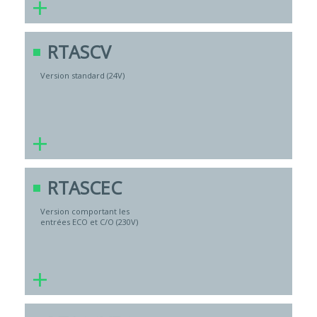
+
RTASCV
Version standard (24V)
+
RTASCEC
Version comportant les
entrées ECO et C/O (230V)
+