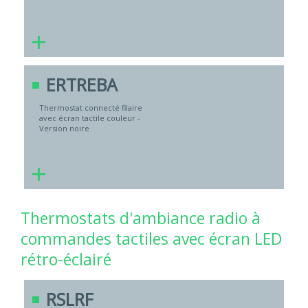
+
ERTREBA
Thermostat connecté filaire
avec écran tactile couleur -
Version noire
+
Thermostats d'ambiance radio à
commandes tactiles avec écran LED
rétro-éclairé
RSLRF