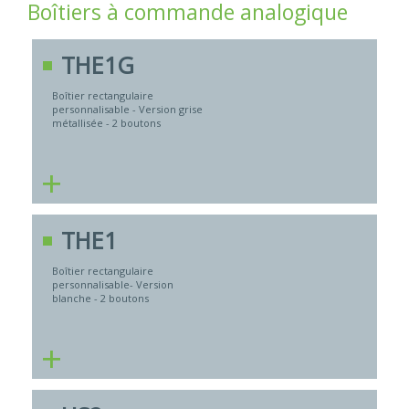
Boîtiers à commande analogique
THE1G
Boîtier rectangulaire
personnalisable - Version grise
métallisée - 2 boutons
+
THE1
Boîtier rectangulaire
personnalisable- Version
blanche - 2 boutons
+