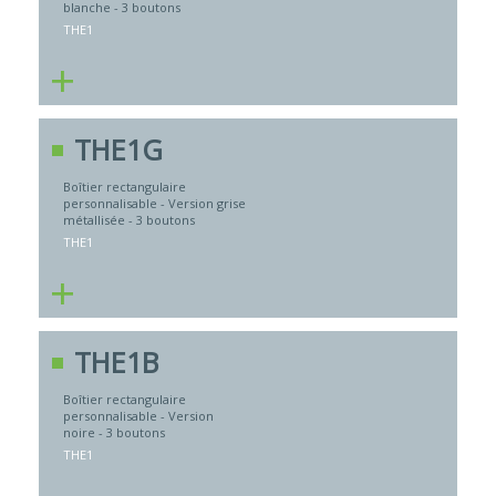
blanche - 3 boutons
THE1
+
THE1G
Boîtier rectangulaire
personnalisable - Version grise
métallisée - 3 boutons
THE1
+
THE1B
Boîtier rectangulaire
personnalisable - Version
noire - 3 boutons
THE1