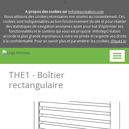
X
A propos des cookies sur
imhotepcreation.com
Nous utilisons des cookies nécessaires non soumis au consentement. Ces
cookies sont indispensables au bon fonctionnement du site et pour réaliser
des statistiques de navigation anonymes ayant pour but d’optimiser ses
fonctionnalités et le contenu qui vous est proposé. ImhotepCréation
accorde la plus grande importance à votre vie privée et respecte vos droits
à la confidentialité. Pour en savoir plus et paramétrer les cookies,
cliquez ici
THE1 - Boîtier
rectangulaire