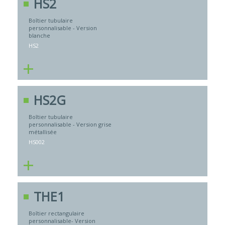
HS2
Boîtier tubulaire
personnalisable - Version
blanche
HS2
+
HS2G
Boîtier tubulaire
personnalisable - Version grise
métallisée
HS002
+
THE1
Boîtier rectangulaire
personnalisable- Version