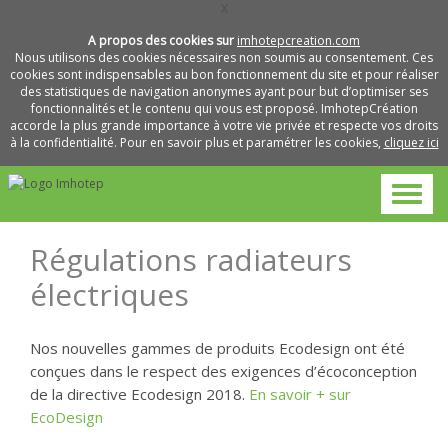
X
A propos des cookies sur
imhotepcreation.com
Nous utilisons des cookies nécessaires non soumis au consentement. Ces
cookies sont indispensables au bon fonctionnement du site et pour réaliser
des statistiques de navigation anonymes ayant pour but d’optimiser ses
fonctionnalités et le contenu qui vous est proposé. ImhotepCréation
accorde la plus grande importance à votre vie privée et respecte vos droits
à la confidentialité. Pour en savoir plus et paramétrer les cookies,
cliquez ici
Régulations radiateurs
électriques
Nos nouvelles gammes de produits Ecodesign ont été
conçues dans le respect des exigences d’écoconception
de la directive Ecodesign 2018.
En savoir + sur
EcoDesign