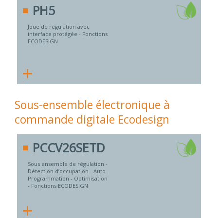
PH5
Joue de régulation avec
interface protégée - Fonctions
ECODESIGN
+
Sous-ensemble électronique à
commande digitale Ecodesign
PCCV26SETD
Sous ensemble de régulation -
Détection d’occupation - Auto-
Programmation - Optimisation
- Fonctions ECODESIGN
+