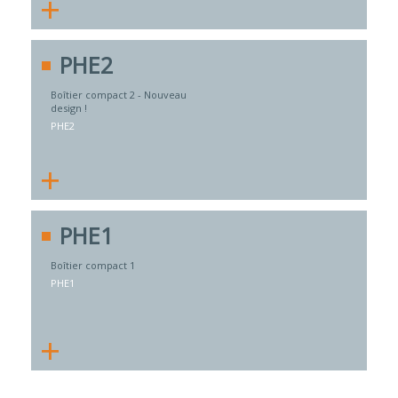
+
PHE2
Boîtier compact 2 - Nouveau
design !
PHE2
+
PHE1
Boîtier compact 1
PHE1
+