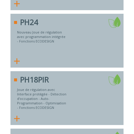
+
PH24
Nouveau Joue de régulation
avec programmation intégrée
- Fonctions ECODESIGN
+
PH18PIR
Joue de régulation avec
Interface protégée - Détection
d’occupation - Auto-
Programmation - Optimisation
- Fonctions ECODESIGN
+