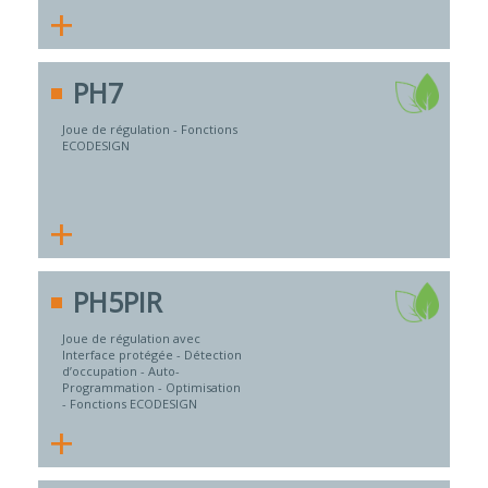
+
PH7
Joue de régulation - Fonctions
ECODESIGN
+
PH5PIR
Joue de régulation avec
Interface protégée - Détection
d’occupation - Auto-
Programmation - Optimisation
- Fonctions ECODESIGN
+