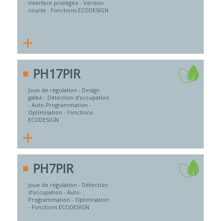
interface protégée - Version
courte - Fonctions ECODESIGN
+
PH17PIR
Joue de régulation - Design
galbé - Détection d’occupation
- Auto-Programmation -
Optimisation - Fonctions
ECODESIGN
+
PH7PIR
Joue de régulation - Détection
d’occupation - Auto-
Programmation - Optimisation
- Fonctions ECODESIGN