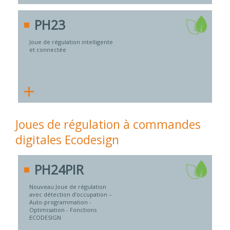
PH23
Joue de régulation intelligente
et connectée
+
Joues de régulation à commandes
digitales Ecodesign
PH24PIR
Nouveau Joue de régulation
avec détection d’occupation –
Auto-programmation -
Optimisation - Fonctions
ECODESIGN