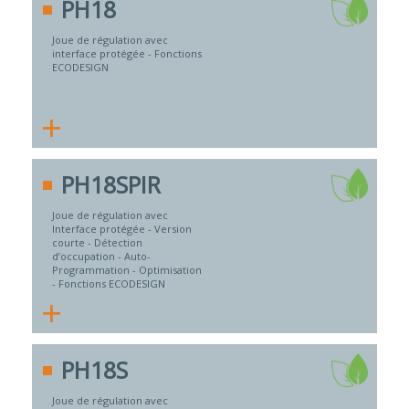
PH18
Joue de régulation avec
interface protégée - Fonctions
ECODESIGN
+
PH18SPIR
Joue de régulation avec
Interface protégée - Version
courte - Détection
d’occupation - Auto-
Programmation - Optimisation
- Fonctions ECODESIGN
+
PH18S
Joue de régulation avec