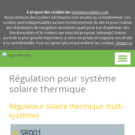
X
A propos des cookies sur
imhotepcreation.com
Nous utilisons des cookies nécessaires non soumis au consentement. Ces
cookies sont indispensables au bon fonctionnement du site et pour réaliser
des statistiques de navigation anonymes ayant pour but d’optimiser ses
fonctionnalités et le contenu qui vous est proposé. ImhotepCréation
accorde la plus grande importance à votre vie privée et respecte vos droits
à la confidentialité. Pour en savoir plus et paramétrer les cookies,
cliquez ici
Régulation pour système
solaire thermique
Régulateur solaire thermique multi-
systèmes
SR001