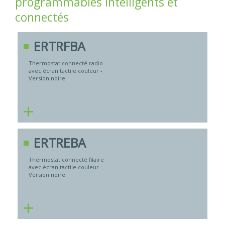
programmables intelligents et
connectés
ERTRFBA
Thermostat connecté radio
avec écran tactile couleur -
Version noire
+
ERTREBA
Thermostat connecté filaire
avec écran tactile couleur -
Version noire
+