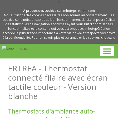
X
A propos des cookies sur
imhotepcreation.com
Nous utilisons des cookies nécessaires non soumis au consentement. Ces
cookies sont indispensables au bon fonctionnement du site et pour réaliser
des statistiques de navigation anonymes ayant pour but d’optimiser ses
fonctionnalités et le contenu qui vous est proposé. ImhotepCréation
accorde la plus grande importance à votre vie privée et respecte vos droits
à la confidentialité. Pour en savoir plus et paramétrer les cookies,
cliquez ici
ERTREA - Thermostat
connecté filaire avec écran
tactile couleur - Version
blanche
Thermostats d'ambiance auto-