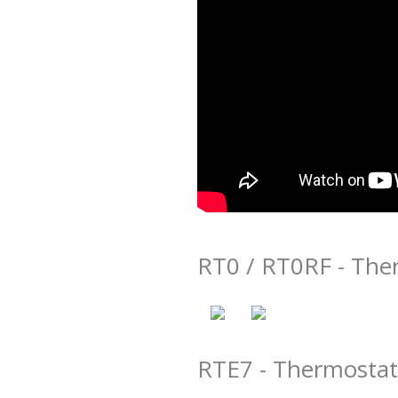
RT0 / RT0RF - Ther
RTE7 - Thermosta