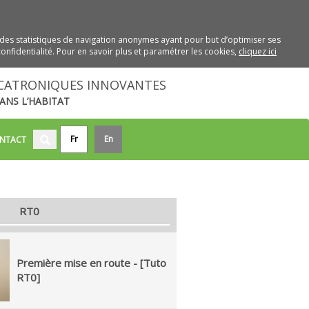
des statistiques de navigation anonymes ayant pour but d’optimiser ses
onfidentialité. Pour en savoir plus et paramétrer les cookies,
cliquez ici
CATRONIQUES INNOVANTES
ANS L’HABITAT
Fr
En
NTACT
RT0
Première mise en route - [Tuto
RT0]