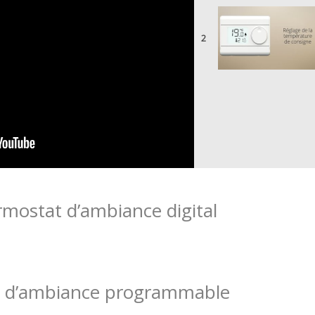
2
mostat d’ambiance digital
t d’ambiance programmable