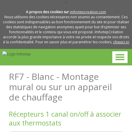
X
A propos des cookies sur
imhotepcreation.com
Nous utilisons des cookies nécessaires non soumis au consentement. Ces
cookies sont indispensables au bon fonctionnement du site et pour réaliser
des statistiques de navigation anonymes ayant pour but d’optimiser ses
fonctionnalités et le contenu qui vous est proposé. ImhotepCréation
accorde la plus grande importance à votre vie privée et respecte vos droits
à la confidentialité. Pour en savoir plus et paramétrer les cookies,
cliquez ici
RF7 - Blanc - Montage
mural ou sur un appareil
de chauffage
Récepteurs 1 canal on/off à associer
aux thermostats