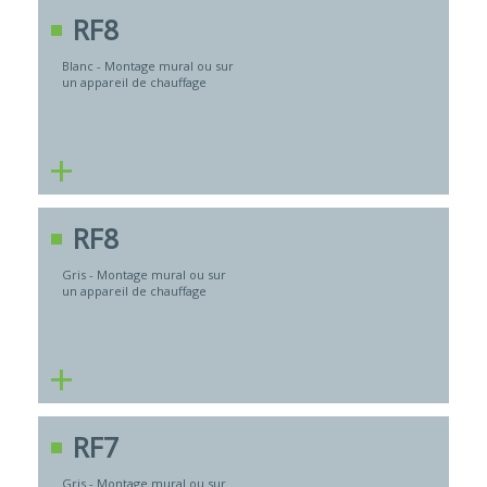
RF8
Blanc - Montage mural ou sur
un appareil de chauffage
+
RF8
Gris - Montage mural ou sur
un appareil de chauffage
+
RF7
Gris - Montage mural ou sur