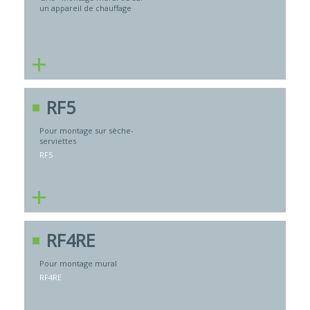
un appareil de chauffage
+
RF5
Pour montage sur sèche-
serviettes
RF5
+
RF4RE
Pour montage mural
RF4RE