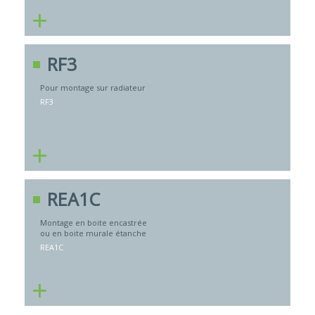
+
RF3
Pour montage sur radiateur
RF3
+
REA1C
Montage en boite encastrée
ou en boite murale étanche
REA1C
+