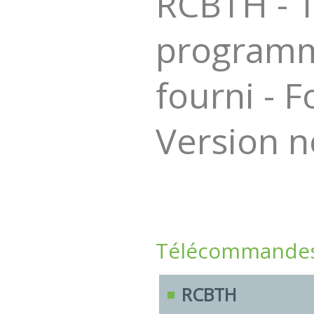
RCBTH - 
programma
fourni - 
Version n
Télécommandes 
RCBTH