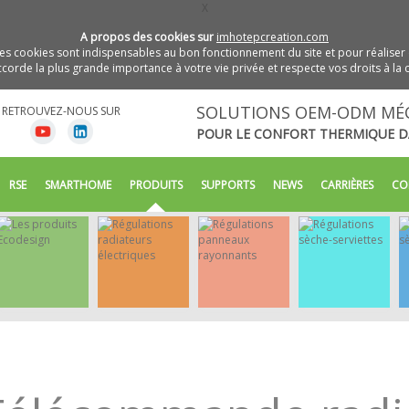
X
A propos des cookies sur
imhotepcreation.com
s cookies sont indispensables au bon fonctionnement du site et pour réaliser 
orde la plus grande importance à votre vie privée et respecte vos droits à la c
SOLUTIONS OEM-ODM MÉ
RETROUVEZ-NOUS SUR
POUR LE CONFORT THERMIQUE D
RSE
SMARTHOME
PRODUITS
SUPPORTS
NEWS
CARRIÈRES
CO