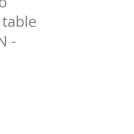
o
table
N -