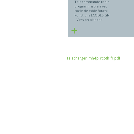
Télécommande radio
programmable avec
socle de table fourni -
Fonctions ECODESIGN
- Version blanche
+
Telecharger imh-fp_rcbth_fr.pdf