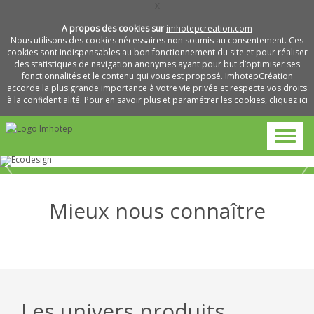
X
A propos des cookies sur
imhotepcreation.com
Nous utilisons des cookies nécessaires non soumis au consentement. Ces
cookies sont indispensables au bon fonctionnement du site et pour réaliser
des statistiques de navigation anonymes ayant pour but d’optimiser ses
fonctionnalités et le contenu qui vous est proposé. ImhotepCréation
accorde la plus grande importance à votre vie privée et respecte vos droits
à la confidentialité. Pour en savoir plus et paramétrer les cookies,
cliquez ici
Mieux nous connaître
Métiers
Pourquoi
et
L’entreprise
travailler
savoir-
avec
faire
nous
Les univers produits