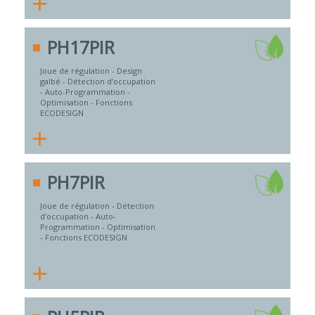
+
PH17PIR
Joue de régulation - Design
galbé - Détection d’occupation
- Auto-Programmation -
Optimisation - Fonctions
ECODESIGN
+
PH7PIR
Joue de régulation - Détection
d’occupation - Auto-
Programmation - Optimisation
- Fonctions ECODESIGN
+