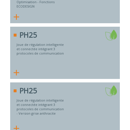
Optimisation - Fonctions
ECODESIGN
+
PH25
Joue de régulation intelligente
et connectée intégrant 3
protocoles de communication
+
PH25
Joue de régulation intelligente
et connectée intégrant 3
protocoles de communication
- Version grise anthracite
+