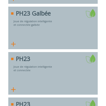
PH23 Galbée
Joue de régulation intelligente
et connectée galbée
+
PH23
Joue de régulation intelligente
et connectée
+
PH23