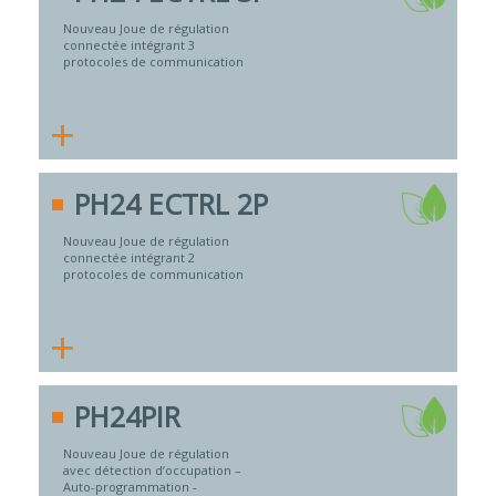
Nouveau Joue de régulation
connectée intégrant 3
protocoles de communication
+
PH24 ECTRL 2P
Nouveau Joue de régulation
connectée intégrant 2
protocoles de communication
+
PH24PIR
Nouveau Joue de régulation
avec détection d’occupation –
Auto-programmation -