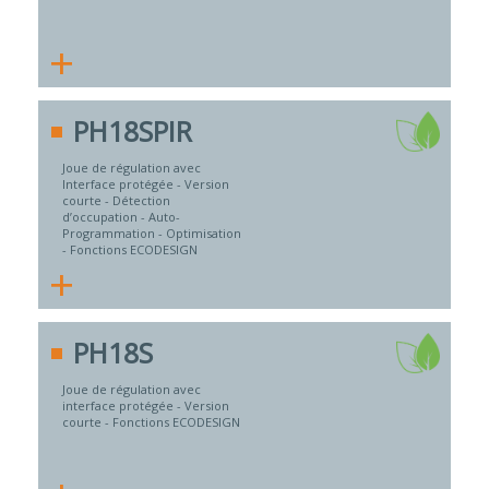
+
PH18SPIR
Joue de régulation avec
Interface protégée - Version
courte - Détection
d’occupation - Auto-
Programmation - Optimisation
- Fonctions ECODESIGN
+
PH18S
Joue de régulation avec
interface protégée - Version
courte - Fonctions ECODESIGN