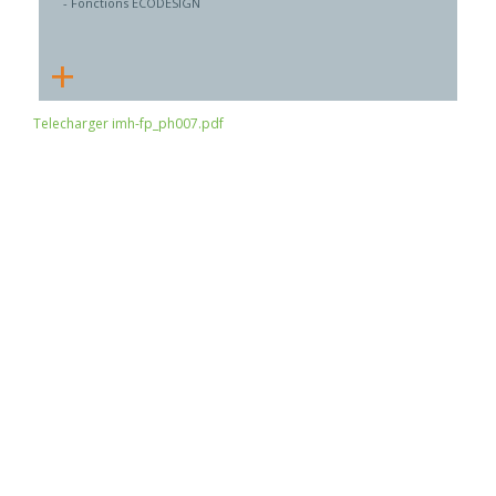
- Fonctions ECODESIGN
+
Telecharger imh-fp_ph007.pdf