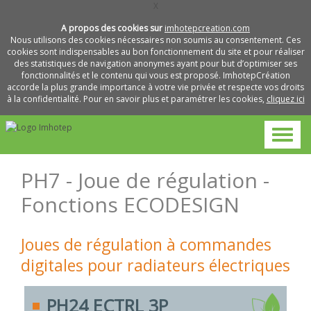
X
A propos des cookies sur
imhotepcreation.com
Nous utilisons des cookies nécessaires non soumis au consentement. Ces
cookies sont indispensables au bon fonctionnement du site et pour réaliser
des statistiques de navigation anonymes ayant pour but d’optimiser ses
fonctionnalités et le contenu qui vous est proposé. ImhotepCréation
accorde la plus grande importance à votre vie privée et respecte vos droits
à la confidentialité. Pour en savoir plus et paramétrer les cookies,
cliquez ici
PH7 - Joue de régulation -
Fonctions ECODESIGN
Joues de régulation à commandes
digitales pour radiateurs électriques
PH24 ECTRL 3P