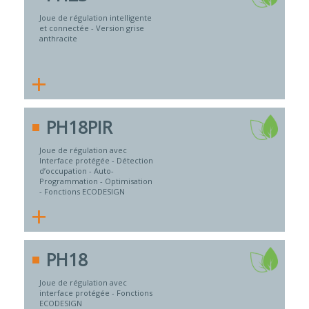
Joue de régulation intelligente
et connectée - Version grise
anthracite
+
PH18PIR
Joue de régulation avec
Interface protégée - Détection
d’occupation - Auto-
Programmation - Optimisation
- Fonctions ECODESIGN
+
PH18
Joue de régulation avec
interface protégée - Fonctions
ECODESIGN