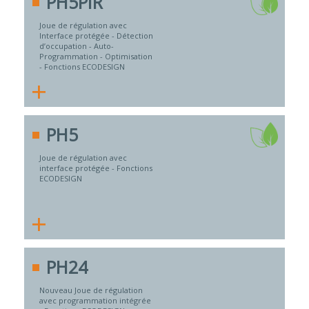
PH5PIR
Joue de régulation avec
Interface protégée - Détection
d’occupation - Auto-
Programmation - Optimisation
- Fonctions ECODESIGN
+
PH5
Joue de régulation avec
interface protégée - Fonctions
ECODESIGN
+
PH24
Nouveau Joue de régulation
avec programmation intégrée