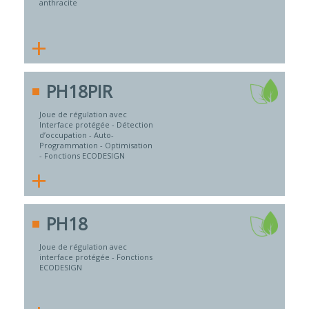
anthracite
+
PH18PIR
Joue de régulation avec
Interface protégée - Détection
d’occupation - Auto-
Programmation - Optimisation
- Fonctions ECODESIGN
+
PH18
Joue de régulation avec
interface protégée - Fonctions
ECODESIGN