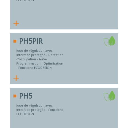
+
PH5PIR
Joue de régulation avec
Interface protégée - Détection
d’occupation - Auto-
Programmation - Optimisation
- Fonctions ECODESIGN
+
PH5
Joue de régulation avec
interface protégée - Fonctions
ECODESIGN