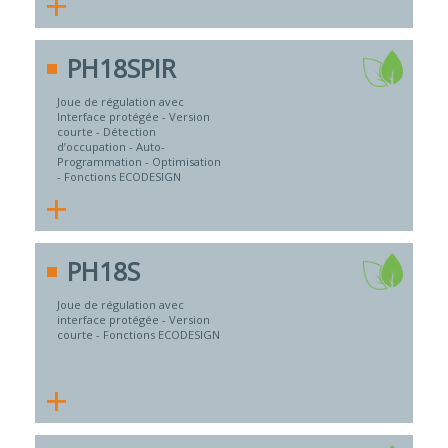
+
PH18SPIR
Joue de régulation avec
Interface protégée - Version
courte - Détection
d’occupation - Auto-
Programmation - Optimisation
- Fonctions ECODESIGN
+
PH18S
Joue de régulation avec
interface protégée - Version
courte - Fonctions ECODESIGN
+