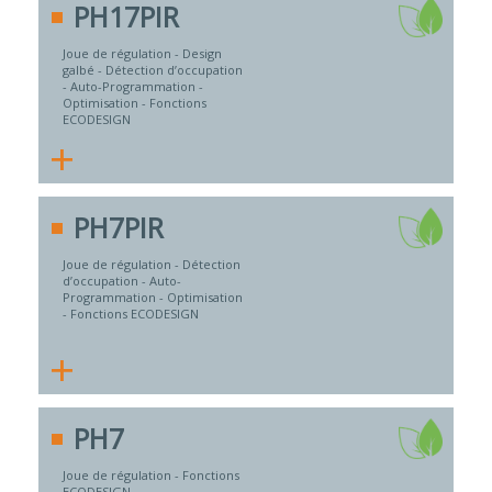
PH17PIR
Joue de régulation - Design
galbé - Détection d’occupation
- Auto-Programmation -
Optimisation - Fonctions
ECODESIGN
+
PH7PIR
Joue de régulation - Détection
d’occupation - Auto-
Programmation - Optimisation
- Fonctions ECODESIGN
+
PH7
Joue de régulation - Fonctions
ECODESIGN