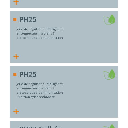
+
PH25
Joue de régulation intelligente
et connectée intégrant 3
protocoles de communication
+
PH25
Joue de régulation intelligente
et connectée intégrant 3
protocoles de communication
- Version grise anthracite
+