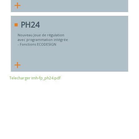
+
PH24
Nouveau Joue de régulation
avec programmation intégrée
- Fonctions ECODESIGN
+
Telecharger imh-fp_ph24.pdf