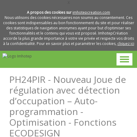
X
A propos des cookies sur
imhotepcreation.com
Nous utilisons des cookies nécessaires non soumis au consentement. Ces
cookies sont indispensables au bon fonctionnement du site et pour réaliser
des statistiques de navigation anonymes ayant pour but d’optimiser ses
fonctionnalités et le contenu qui vous est proposé. ImhotepCréation
accorde la plus grande importance à votre vie privée et respecte vos droits
à la confidentialité. Pour en savoir plus et paramétrer les cookies,
cliquez ici
PH24PIR - Nouveau Joue de
régulation avec détection
d’occupation – Auto-
programmation -
Optimisation - Fonctions
ECODESIGN