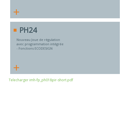
+
PH24
Nouveau Joue de régulation
avec programmation intégrée
- Fonctions ECODESIGN
+
Telecharger imh-fp_ph018pir-short.pdf