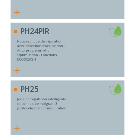
+
PH24PIR
Nouveau Joue de régulation
avec détection d’occupation –
Auto-programmation -
Optimisation - Fonctions
ECODESIGN
+
PH25
Joue de régulation intelligente
et connectée intégrant 3
protocoles de communication
+