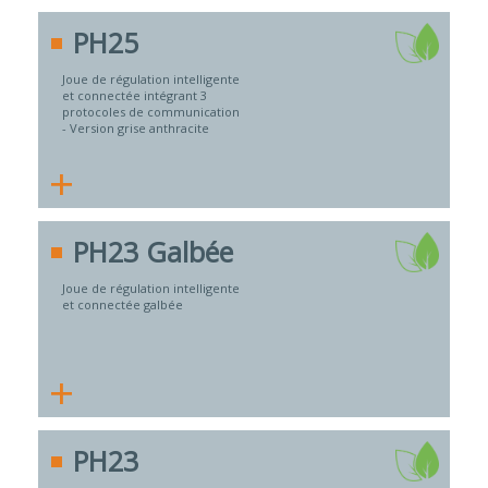
PH25
Joue de régulation intelligente
et connectée intégrant 3
protocoles de communication
- Version grise anthracite
+
PH23 Galbée
Joue de régulation intelligente
et connectée galbée
+
PH23