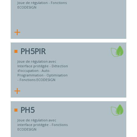
Joue de régulation - Fonctions
ECODESIGN
+
PH5PIR
Joue de régulation avec
Interface protégée - Détection
d’occupation - Auto-
Programmation - Optimisation
- Fonctions ECODESIGN
+
PH5
Joue de régulation avec
interface protégée - Fonctions
ECODESIGN