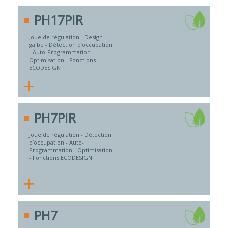
PH17PIR
Joue de régulation - Design
galbé - Détection d’occupation
- Auto-Programmation -
Optimisation - Fonctions
ECODESIGN
+
PH7PIR
Joue de régulation - Détection
d’occupation - Auto-
Programmation - Optimisation
- Fonctions ECODESIGN
+
PH7