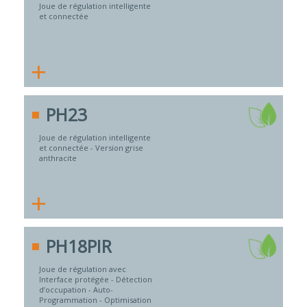
Joue de régulation intelligente
et connectée
+
PH23
Joue de régulation intelligente
et connectée - Version grise
anthracite
+
PH18PIR
Joue de régulation avec
Interface protégée - Détection
d’occupation - Auto-
Programmation - Optimisation