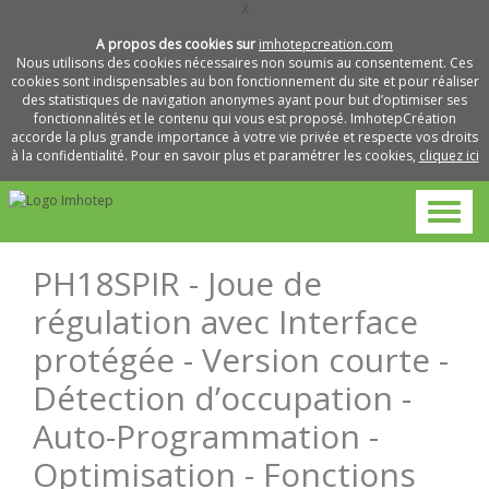
X
A propos des cookies sur
imhotepcreation.com
Nous utilisons des cookies nécessaires non soumis au consentement. Ces
cookies sont indispensables au bon fonctionnement du site et pour réaliser
des statistiques de navigation anonymes ayant pour but d’optimiser ses
fonctionnalités et le contenu qui vous est proposé. ImhotepCréation
accorde la plus grande importance à votre vie privée et respecte vos droits
à la confidentialité. Pour en savoir plus et paramétrer les cookies,
cliquez ici
PH18SPIR - Joue de
régulation avec Interface
protégée - Version courte -
Détection d’occupation -
Auto-Programmation -
Optimisation - Fonctions