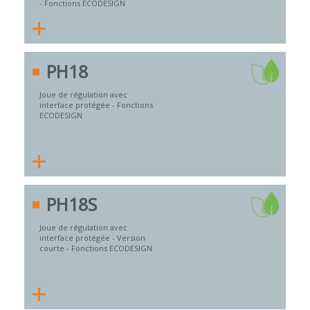
- Fonctions ECODESIGN
+
PH18
Joue de régulation avec
interface protégée - Fonctions
ECODESIGN
+
PH18S
Joue de régulation avec
interface protégée - Version
courte - Fonctions ECODESIGN
+