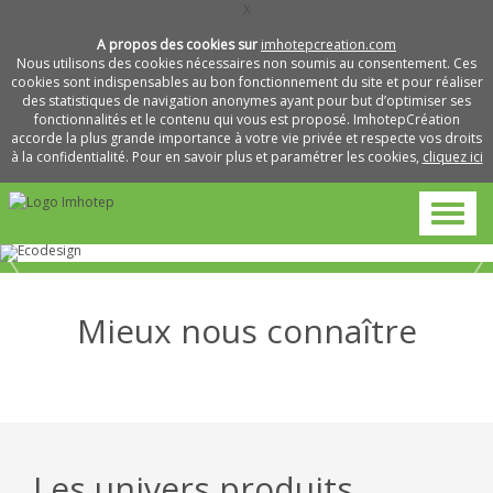
X
A propos des cookies sur
imhotepcreation.com
Nous utilisons des cookies nécessaires non soumis au consentement. Ces
cookies sont indispensables au bon fonctionnement du site et pour réaliser
des statistiques de navigation anonymes ayant pour but d’optimiser ses
fonctionnalités et le contenu qui vous est proposé. ImhotepCréation
accorde la plus grande importance à votre vie privée et respecte vos droits
à la confidentialité. Pour en savoir plus et paramétrer les cookies,
cliquez ici
Mieux nous connaître
Métiers
Pourquoi
et
L’entreprise
travailler
savoir-
avec
faire
nous
Les univers produits