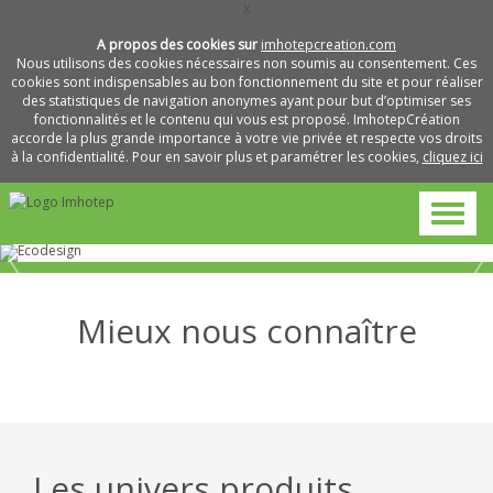
X
A propos des cookies sur
imhotepcreation.com
Nous utilisons des cookies nécessaires non soumis au consentement. Ces
cookies sont indispensables au bon fonctionnement du site et pour réaliser
des statistiques de navigation anonymes ayant pour but d’optimiser ses
fonctionnalités et le contenu qui vous est proposé. ImhotepCréation
accorde la plus grande importance à votre vie privée et respecte vos droits
à la confidentialité. Pour en savoir plus et paramétrer les cookies,
cliquez ici
Mieux nous connaître
Métiers
Pourquoi
et
L’entreprise
travailler
savoir-
avec
faire
nous
Les univers produits