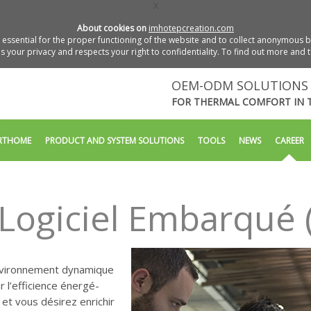
X
About cookies on
imhotepcreation.com
essential for the proper functioning of the website and to collect anonymous bro
 your privacy and respects your right to confidentiality. To find out more and 
OEM-ODM SOLUTIONS 
FOR THERMAL COMFORT IN 
RTHOME
PRODUCT AND SYSTEM SOLUTIONS
TOOLS
NEWS
CAREER
Logiciel Embarqué (
nvironnement dynamique
r l’efficience énergé-
et vous désirez enrichir