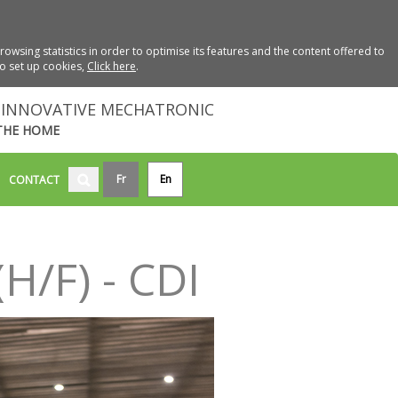
wsing statistics in order to optimise its features and the content offered to
to set up cookies,
Click here
.
INNOVATIVE MECHATRONIC
THE HOME
Fr
En
CONTACT
H/F) - CDI