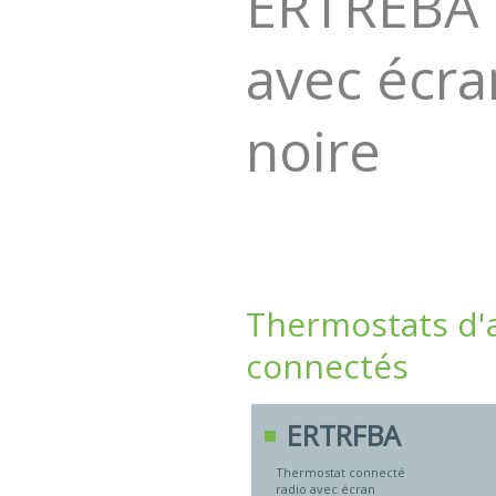
ERTREBA -
avec écran
noire
Thermostats d'
connectés
ERTRFBA
Thermostat connecté
radio avec écran