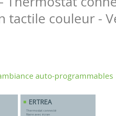
 Thermostat connec
 tactile couleur - 
ambiance auto-programmables in
ERTREA
Thermostat connecté
filaire avec écran