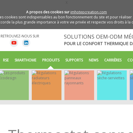
X
A propos des cookies sur
imhotepcreation.com
s cookies sont indispensables au bon fonctionnement du site et pour réaliser 
orde la plus grande importance à votre vie privée et respecte vos droits à la c
SOLUTIONS OEM-ODM MÉ
RETROUVEZ-NOUS SUR
POUR LE CONFORT THERMIQUE D
RSE
SMARTHOME
PRODUITS
SUPPORTS
NEWS
CARRIÈRES
CO