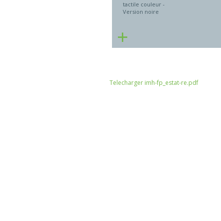
tactile couleur -
Version noire
+
Telecharger imh-fp_estat-re.pdf