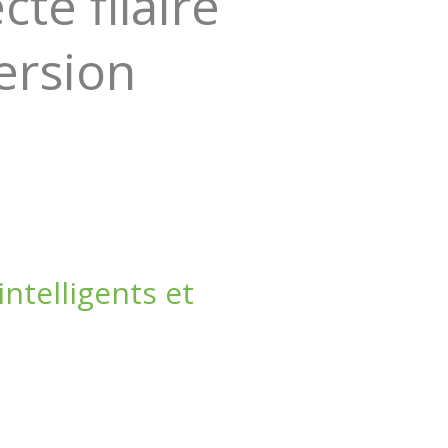
té filaire
Version
telligents et